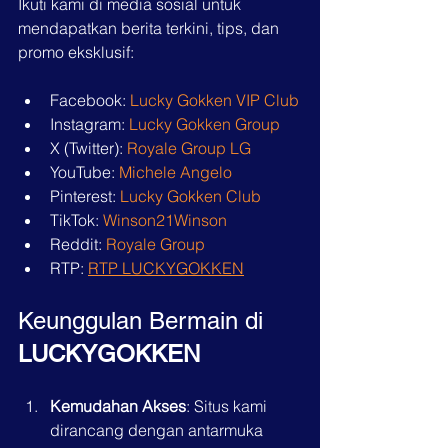
Ikuti kami di media sosial untuk 
mendapatkan berita terkini, tips, dan 
promo eksklusif:
Facebook: 
Lucky Gokken VIP Club
Instagram: 
Lucky Gokken Group
X (Twitter): 
Royale Group LG
YouTube: 
Michele Angelo
Pinterest: 
Lucky Gokken Club
TikTok: 
Winson21Winson
Reddit: 
Royale Group
RTP: 
RTP LUCKYGOKKEN
Keunggulan Bermain di 
LUCKYGOKKEN
Kemudahan Akses
: Situs kami 
dirancang dengan antarmuka 