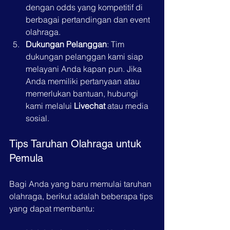
dengan odds yang kompetitif di 
berbagai pertandingan dan event 
olahraga.
Dukungan Pelanggan
: Tim 
dukungan pelanggan kami siap 
melayani Anda kapan pun. Jika 
Anda memiliki pertanyaan atau 
memerlukan bantuan, hubungi 
kami melalui 
Livechat
 atau media 
sosial.
Tips Taruhan Olahraga untuk 
Pemula
Bagi Anda yang baru memulai taruhan 
olahraga, berikut adalah beberapa tips 
yang dapat membantu: