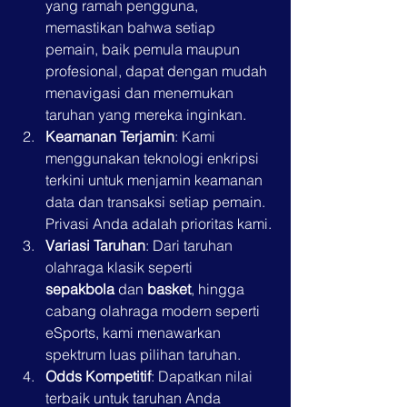
yang ramah pengguna, 
memastikan bahwa setiap 
pemain, baik pemula maupun 
profesional, dapat dengan mudah 
menavigasi dan menemukan 
taruhan yang mereka inginkan.
Keamanan Terjamin
: Kami 
menggunakan teknologi enkripsi 
terkini untuk menjamin keamanan 
data dan transaksi setiap pemain. 
Privasi Anda adalah prioritas kami.
Variasi Taruhan
: Dari taruhan 
olahraga klasik seperti 
sepakbola
 dan 
basket
, hingga 
cabang olahraga modern seperti 
eSports, kami menawarkan 
spektrum luas pilihan taruhan.
Odds Kompetitif
: Dapatkan nilai 
terbaik untuk taruhan Anda 