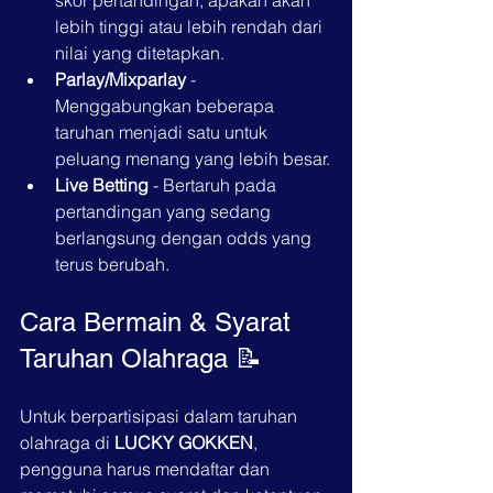
skor pertandingan, apakah akan 
lebih tinggi atau lebih rendah dari 
nilai yang ditetapkan.
Parlay/Mixparlay
 - 
Menggabungkan beberapa 
taruhan menjadi satu untuk 
peluang menang yang lebih besar.
Live Betting
 - Bertaruh pada 
pertandingan yang sedang 
berlangsung dengan odds yang 
terus berubah.
Cara Bermain & Syarat 
Taruhan Olahraga 📝
Untuk berpartisipasi dalam taruhan 
olahraga di 
LUCKY GOKKEN
, 
pengguna harus mendaftar dan 