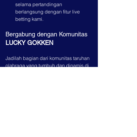
selama pertandingan 
berlangsung dengan fitur live 
betting kami.
Bergabung dengan Komunitas 
LUCKY GOKKEN
Jadilah bagian dari komunitas taruhan 
olahraga yang tumbuh dan dinamis di 
Lucky Gokken
. Ikuti kami di media 
sosial untuk terhubung dengan 
pemain lain, berbagi tips, dan 
mengikuti kontes serta giveaway 
eksklusif. 
Dengan 
LUCKYGOKKEN
, Anda tidak 
hanya bertaruh pada hasil 
pertandingan, tetapi Anda juga 