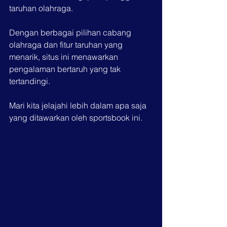
taruhan olahraga. 
Dengan berbagai pilihan cabang 
olahraga dan fitur taruhan yang 
menarik, situs ini menawarkan 
pengalaman bertaruh yang tak 
tertandingi. 
Mari kita jelajahi lebih dalam apa saja 
yang ditawarkan oleh sportsbook ini.