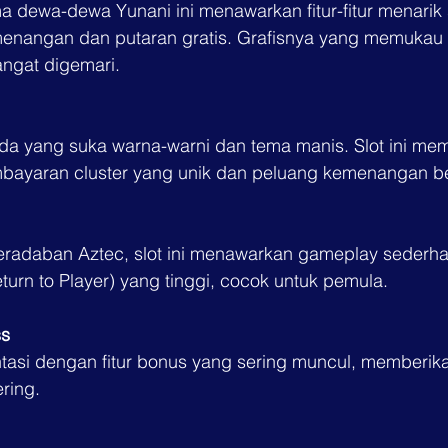
a dewa-dewa Yunani ini menawarkan fitur-fitur menarik 
nangan dan putaran gratis. Grafisnya yang memukau
angat digemari.
a yang suka warna-warni dan tema manis. Slot ini memi
ayaran cluster yang unik dan peluang kemenangan be
radaban Aztec, slot ini menawarkan gameplay sederh
urn to Player) yang tinggi, cocok untuk pemula.
ss
ntasi dengan fitur bonus yang sering muncul, memberi
ring.