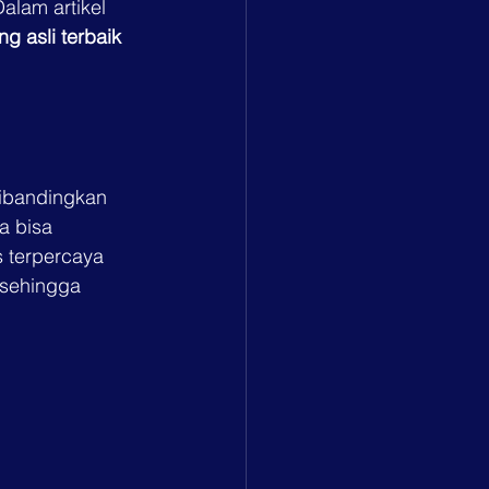
lam artikel 
g asli terbaik
ibandingkan 
a bisa 
 terpercaya 
 sehingga 