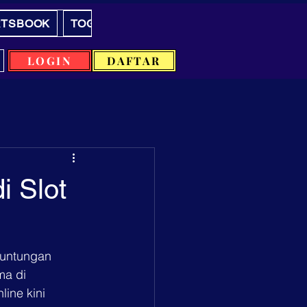
RTSBOOK
TOGEL
Groups
Blog
Search Resul
LOGIN
DAFTAR
i Slot
runtungan 
ma di 
ine kini 