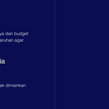
ya dan budget 
aruhan agar 
ia 
yak dimainkan 