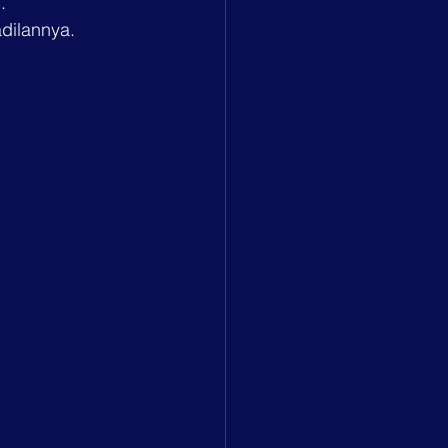
.
adilannya.