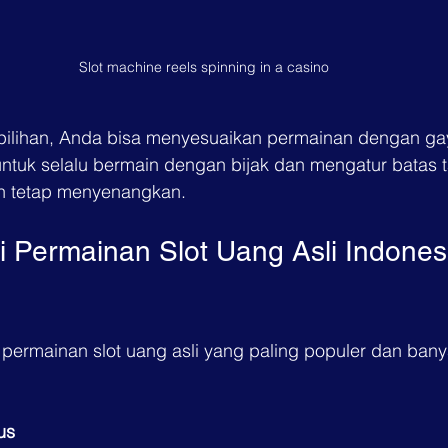
Slot machine reels spinning in a casino
ilihan, Anda bisa menyesuaikan permainan dengan ga
ntuk selalu bermain dengan bijak dan mengatur batas t
n tetap menyenangkan.
Permainan Slot Uang Asli Indones
a permainan slot uang asli yang paling populer dan ban
us