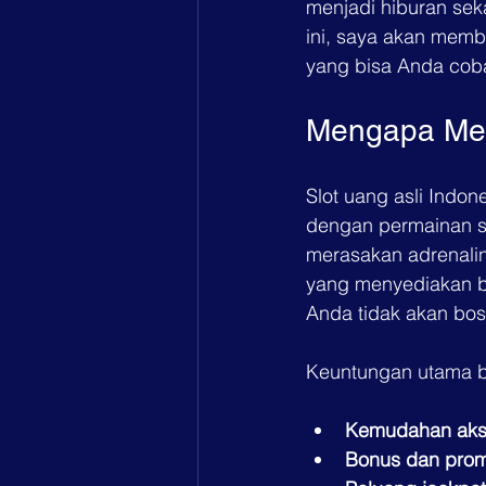
menjadi hiburan sek
ini, saya akan memb
yang bisa Anda cob
Mengapa Memi
Slot uang asli Ind
dengan permainan sl
merasakan adrenalin
yang menyediakan be
Anda tidak akan bo
Keuntungan utama be
Kemudahan aks
Bonus dan prom