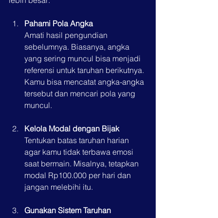
Pahami Pola Angka
Amati hasil pengundian 
sebelumnya. Biasanya, angka 
yang sering muncul bisa menjadi 
referensi untuk taruhan berikutnya. 
Kamu bisa mencatat angka-angka 
tersebut dan mencari pola yang 
muncul.
Kelola Modal dengan Bijak
Tentukan batas taruhan harian 
agar kamu tidak terbawa emosi 
saat bermain. Misalnya, tetapkan 
modal Rp100.000 per hari dan 
jangan melebihi itu.
Gunakan Sistem Taruhan