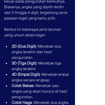
keluar pada pengundian berikutnya. 
Biasanya, angka yang dipilih terdiri 
dari 2 hingga 4 digit, tergantung jenis 
pasaran togel yang kamu pilih.
Berikut ini beberapa jenis taruhan 
yang umum dalam togel:
2D (Dua Digit)
: Menebak dua 
angka terakhir dari hasil 
pengundian.
3D (Tiga Digit)
: Menebak tiga 
angka terakhir.
4D (Empat Digit)
: Menebak empat 
angka secara lengkap.
Colok Bebas
: Menebak satu 
angka yang akan muncul di hasil 
pengundian.
Colok Naga
: Menebak dua angka 