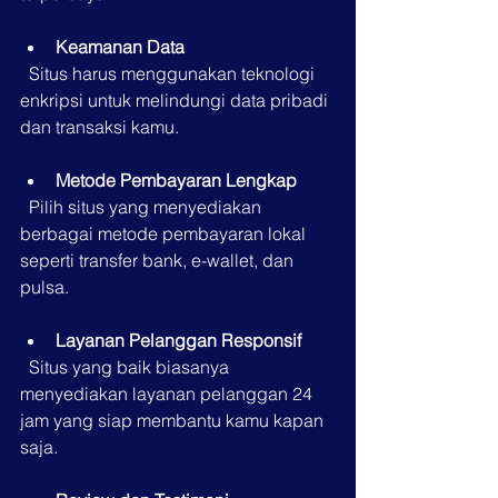
Keamanan Data
  Situs harus menggunakan teknologi 
enkripsi untuk melindungi data pribadi 
dan transaksi kamu.
Metode Pembayaran Lengkap
  Pilih situs yang menyediakan 
berbagai metode pembayaran lokal 
seperti transfer bank, e-wallet, dan 
pulsa.
Layanan Pelanggan Responsif
  Situs yang baik biasanya 
menyediakan layanan pelanggan 24 
jam yang siap membantu kamu kapan 
saja.