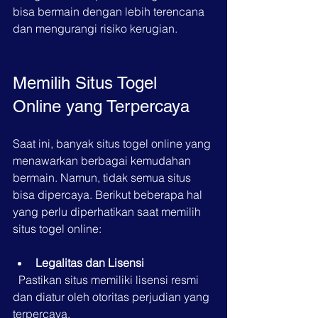
bisa bermain dengan lebih terencana 
dan mengurangi risiko kerugian.
Memilih Situs Togel 
Online yang Terpercaya
Saat ini, banyak situs togel online yang 
menawarkan berbagai kemudahan 
bermain. Namun, tidak semua situs 
bisa dipercaya. Berikut beberapa hal 
yang perlu diperhatikan saat memilih 
situs togel online:
Legalitas dan Lisensi
  Pastikan situs memiliki lisensi resmi 
dan diatur oleh otoritas perjudian yang 
terpercaya.