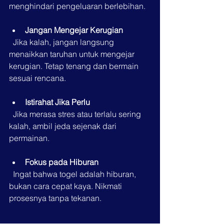
menghindari pengeluaran berlebihan.
Jangan Mengejar Kerugian
  Jika kalah, jangan langsung 
menaikkan taruhan untuk mengejar 
kerugian. Tetap tenang dan bermain 
sesuai rencana.
Istirahat Jika Perlu
  Jika merasa stres atau terlalu sering 
kalah, ambil jeda sejenak dari 
permainan.
Fokus pada Hiburan
  Ingat bahwa togel adalah hiburan, 
bukan cara cepat kaya. Nikmati 
prosesnya tanpa tekanan.