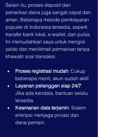
Selain itu, proses deposit dan 
penarikan dana juga sangat cepat dan 
aman. Beberapa metode pembayaran 
populer di Indonesia tersedia, seperti 
transfer bank lokal, e-wallet, dan pulsa. 
Ini memudahkan saya untuk mengisi 
saldo dan menikmati permainan tanpa 
khawatir soal transaksi.
Proses registrasi mudah
: Cukup 
beberapa menit, akun sudah aktif.
Layanan pelanggan siap 24/7
: 
Jika ada kendala, bantuan selalu 
tersedia.
Keamanan data terjamin
: Sistem 
enkripsi menjaga privasi dan 
dana pemain.