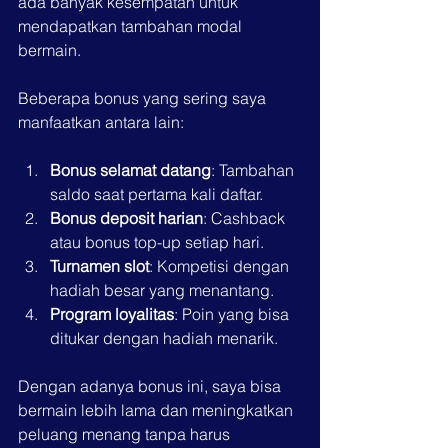
ada banyak kesempatan untuk 
mendapatkan tambahan modal 
bermain.
Beberapa bonus yang sering saya 
manfaatkan antara lain:
Bonus selamat datang
: Tambahan 
saldo saat pertama kali daftar.
Bonus deposit harian
: Cashback 
atau bonus top-up setiap hari.
Turnamen slot
: Kompetisi dengan 
hadiah besar yang menantang.
Program loyalitas
: Poin yang bisa 
ditukar dengan hadiah menarik.
Dengan adanya bonus ini, saya bisa 
bermain lebih lama dan meningkatkan 
peluang menang tanpa harus 