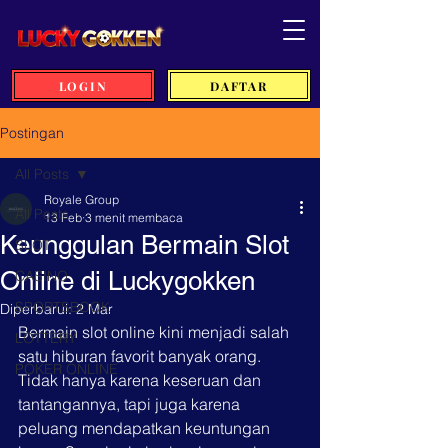
LOGIN
DAFTAR
Postingan
All Posts
Royale Group
All Posts
13 Feb
3 menit membaca
Keunggulan Bermain Slot
SLOT
Online di Luckygokken
CASINO
SPORTSBOOK
Diperbarui:
2 Mar
Bermain slot online kini menjadi salah 
LOTTERY
satu hiburan favorit banyak orang. 
POKER ONLINE
Tidak hanya karena keseruan dan 
tantangannya, tapi juga karena 
peluang mendapatkan keuntungan 