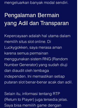
mengeluarkan banyak modal sendiri.
Pengalaman Bermain 
yang Adil dan Transparan
Kepercayaan adalah hal utama dalam 
memilih situs slot online. Di 
Luckygokken, saya merasa aman 
karena semua permainan 
menggunakan sistem RNG (Random 
Number Generator) yang sudah diuji 
dan diaudit oleh lembaga 
independen. Ini memastikan setiap 
putaran slot benar-benar acak dan adil.
Selain itu, informasi tentang RTP 
(Return to Player) juga tersedia jelas. 
Saya bisa memilih game dengan 