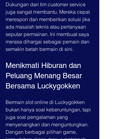
Dukungan dari tim customer service 
juga sangat membantu. Mereka cepat 
merespon dan memberikan solusi jika 
ada masalah teknis atau pertanyaan 
seputar permainan. Ini membuat saya 
merasa dihargai sebagai pemain dan 
semakin betah bermain di sini.
Menikmati Hiburan dan 
Peluang Menang Besar 
Bersama Luckygokken
Bermain slot online di Luckygokken 
bukan hanya soal keberuntungan, tapi 
juga soal pengalaman yang 
menyenangkan dan menguntungkan. 
Dengan berbagai pilihan game, 