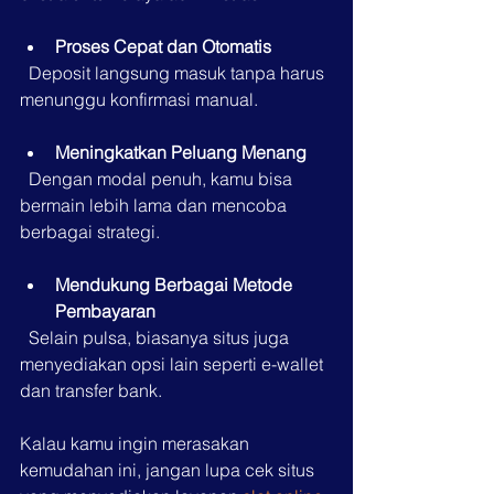
Proses Cepat dan Otomatis
  Deposit langsung masuk tanpa harus 
menunggu konfirmasi manual.
Meningkatkan Peluang Menang
  Dengan modal penuh, kamu bisa 
bermain lebih lama dan mencoba 
berbagai strategi.
Mendukung Berbagai Metode 
Pembayaran
  Selain pulsa, biasanya situs juga 
menyediakan opsi lain seperti e-wallet 
dan transfer bank.
Kalau kamu ingin merasakan 
kemudahan ini, jangan lupa cek situs 