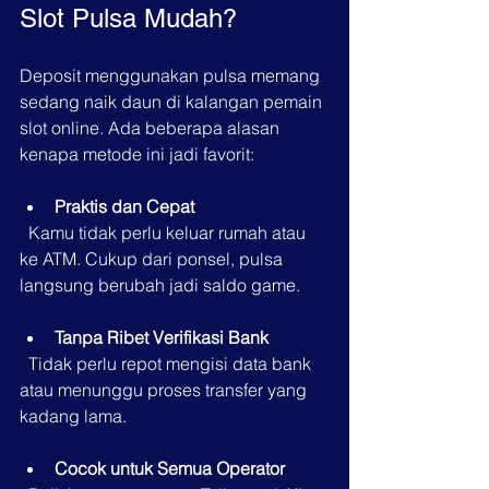
Slot Pulsa Mudah?
Deposit menggunakan pulsa memang 
sedang naik daun di kalangan pemain 
slot online. Ada beberapa alasan 
kenapa metode ini jadi favorit:
Praktis dan Cepat
  Kamu tidak perlu keluar rumah atau 
ke ATM. Cukup dari ponsel, pulsa 
langsung berubah jadi saldo game.
Tanpa Ribet Verifikasi Bank
  Tidak perlu repot mengisi data bank 
atau menunggu proses transfer yang 
kadang lama.
Cocok untuk Semua Operator