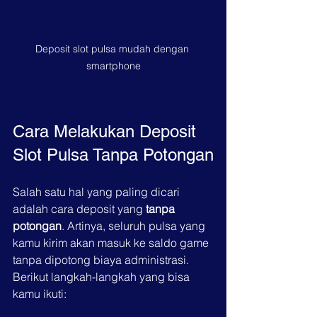
Deposit slot pulsa mudah dengan 
smartphone
Cara Melakukan Deposit 
Slot Pulsa Tanpa Potongan
Salah satu hal yang paling dicari 
adalah cara deposit yang 
tanpa 
potongan
. Artinya, seluruh pulsa yang 
kamu kirim akan masuk ke saldo game 
tanpa dipotong biaya administrasi. 
Berikut langkah-langkah yang bisa 
kamu ikuti: