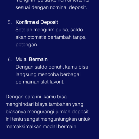
sesuai dengan nominal deposit.
Konfirmasi Deposit
Setelah mengirim pulsa, saldo 
akan otomatis bertambah tanpa 
potongan.
Mulai Bermain
Dengan saldo penuh, kamu bisa 
langsung mencoba berbagai 
permainan slot favorit.
Dengan cara ini, kamu bisa 
menghindari biaya tambahan yang 
biasanya mengurangi jumlah deposit. 
Ini tentu sangat menguntungkan untuk 
memaksimalkan modal bermain.