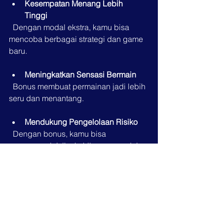
Kesempatan Menang Lebih 
Tinggi
  Dengan modal ekstra, kamu bisa 
mencoba berbagai strategi dan game 
baru.
Meningkatkan Sensasi Bermain
  Bonus membuat permainan jadi lebih 
seru dan menantang.
Mendukung Pengelolaan Risiko
  Dengan bonus, kamu bisa 
mengurangi risiko kehilangan modal 
utama.
Pastikan kamu membaca syarat dan 
ketentuan bonus agar bisa 
memanfaatkannya dengan maksimal.